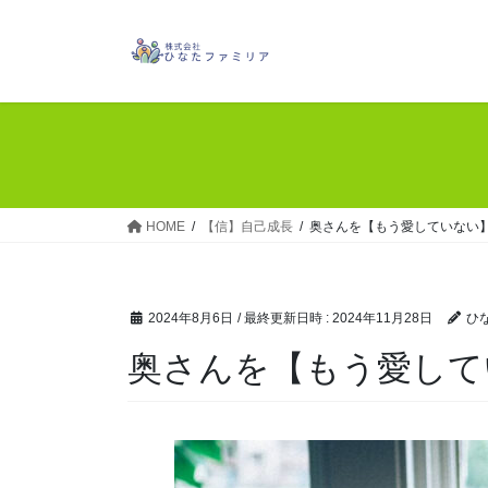
コ
ナ
ン
ビ
テ
ゲ
ン
ー
ツ
シ
へ
ョ
ス
ン
キ
に
ッ
移
HOME
【信】自己成長
奥さんを【もう愛していない
プ
動
2024年8月6日
/ 最終更新日時 :
2024年11月28日
ひ
奥さんを【もう愛して