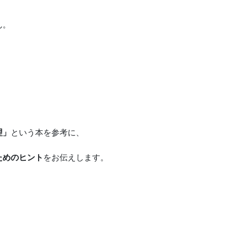
ん。
理」
という本を参考に、
ためのヒント
をお伝えします。