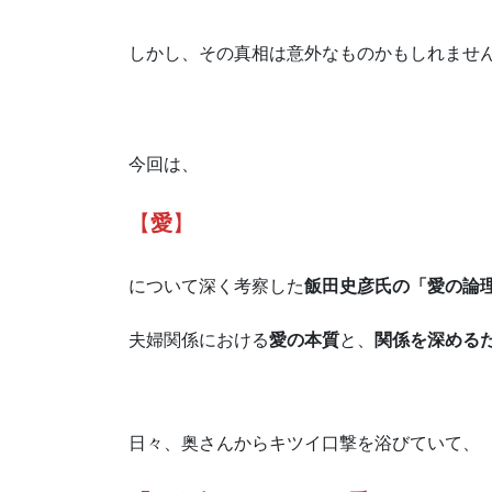
しかし、その真相は意外なものかもしれませ
今回は、
【
愛
】
について深く考察した
飯田史彦氏の「愛の論
夫婦関係における
愛の本質
と、
関係を深める
日々、奥さんからキツイ口撃を浴びていて、