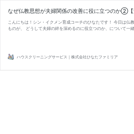
なぜ仏教思想が夫婦関係の改善に役に立つのか②【
こんにちは！シン・イクメン育成コーチのひなたです！ 今日は仏教
ものが、 どうして夫婦の絆を深めるのに役立つのか、について一緒
な
るかもしれませんが、 …
続きを読む
ぜ
仏
教
ハウスクリーニングサービス｜株式会社ひなたファミリア
思
想
が
夫
婦
関
係
の
改
善
に
役