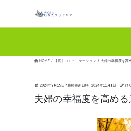
コ
ナ
ン
ビ
テ
ゲ
ン
ー
ツ
シ
へ
ョ
ス
ン
キ
に
ッ
移
HOME
【真】コミュニケーション
夫婦の幸福度を高
プ
動
2024年9月15日
/ 最終更新日時 :
2024年11月1日
ひ
夫婦の幸福度を高める