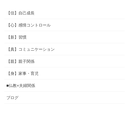
【信】自己成長
【心】感情コントロール
【新】習慣
【真】コミュニケーション
【親】親子関係
【身】家事・育児
■仏教×夫婦関係
ブログ