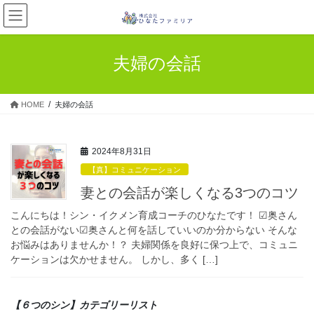
コ
ナ
ン
ビ
テ
ゲ
ン
ー
夫婦の会話
ツ
シ
へ
ョ
ス
ン
HOME
夫婦の会話
キ
に
ッ
移
プ
動
2024年8月31日
【真】コミュニケーション
妻との会話が楽しくなる3つのコツ
こんにちは！シン・イクメン育成コーチのひなたです！ ☑奥さん
との会話がない☑奥さんと何を話していいのか分からない そんな
お悩みはありませんか！？ 夫婦関係を良好に保つ上で、コミュニ
ケーションは欠かせません。 しかし、多く […]
【６つのシン】カテゴリーリスト