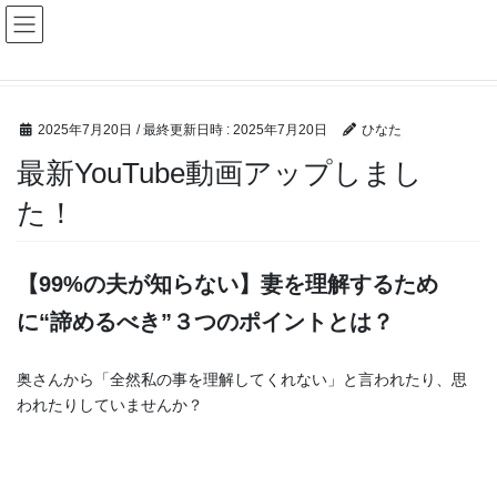
コ
ナ
ン
ビ
テ
ゲ
HOME
最新情報（シン・イクメン事業）
最新YouTube動画アップしました！
ン
ー
ツ
シ
へ
ョ
2025年7月20日
/ 最終更新日時 :
2025年7月20日
ひなた
ス
ン
最新YouTube動画アップしまし
キ
に
ッ
移
た！
プ
動
【99%の夫が知らない】妻を理解するため
に“諦めるべき”３つのポイントとは？
奥さんから「全然私の事を理解してくれない」と言われたり、思
われたりしていませんか？